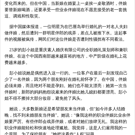
变化而来的。但在中国，当新娘在婚宴上一桌挨一桌敬酒时，伴娘
要替新娘喝酒，还要承受一些业余伴娘现在不愿意接受的老一套挑
逗、调戏和性取笑。
据中国媒体报道，一位明星为在巴厘岛举行婚礼的一对名人夫妇
做伴娘，然后遭到一群明星伴郎的戏弄，差点儿被推下水。这起事
件的视频被疯传，网民们对这位伴娘是否遭到性骚扰有不同看法。
23岁的彭小姐是重庆素人婚庆有限公司的全职婚礼策划师和兼职
伴娘。在这个中国西南部越来越富裕的地方，中产阶级在婚礼上花
费越来越多。
彭小姐说她是偶然进入这一行的。一位客户在最后一刻发现自己
少了一名伴娘，因为两个朋友刚好在婚礼前怀孕了。在中国，伴娘
必须未婚，而且绝对不能是孕妇。她们也不能太漂亮：她第一次当
伴娘时，新郎的妈妈抱怨说雇来的伴娘比她儿媳妇都要漂亮。彭小
姐不得不擦掉大部分妆容，避免抢了风头。
她说，大多数新娘还是希望朋友来当伴娘，但“如今许多人结婚
晚，找不到未婚朋友当伴娘”。她说：“像我这样的职业伴娘比业余伴
娘要严厉。有些伴郎会戏弄伴娘，或者对她们放肆无礼。我这样的
职业伴娘能轻松和快速地处理尴尬。我觉得，这是人们雇用我的一
个原因，为了保护朋友。”她把这看作“人权”问题。