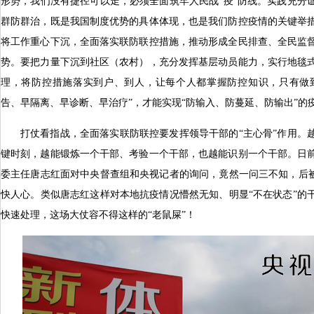
形势，我们没有捷径可以走，必须全面筑牢人民战“疫”防线。实践充分
群防群治，既是我国制度优势的具体体现，也是我们防控疫情的关键举
将工作重心下沉，全面落实联防联控措施，推动形成全民排查、全民监
势。要把力量下沉到社区（农村），充分发挥基层动员能力，实行地毯
理，将防控措施落实到户、到人，让每个人都掌握防控知识，只有做
告、早隔离、早诊断、早治疗”，才能实现“防输入、防蔓延、防输出”的
打仗看指战，全面落实联防联控要发挥领导干部的“主心骨”作用。
键时刻，越能锻炼一个干部、考验一个干部，也越能识别一个干部。日
委主任唐志红面对中央督查组和央视记者的询问，竟然一问三不知，后被
快人心。类似唐志红这样对本地抗疫情况懵然无知、明显“不在状态”的
快速处理，这场大仗容不得这样的“老鼠屎”！