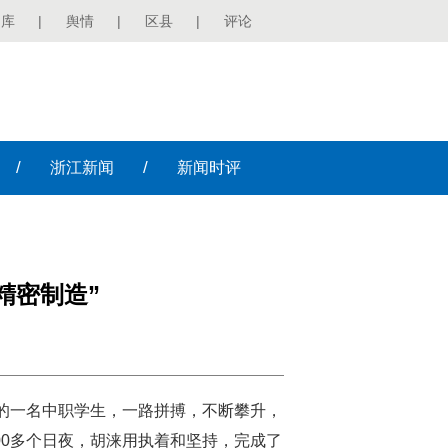
图库
|
舆情
|
区县
|
评论
/
/
浙江
新闻
新闻
时评
精密制造”
阳的一名中职学生，一路拼搏，不断攀升，
00多个日夜，胡涞用执着和坚持，完成了