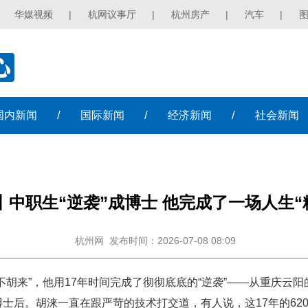
华媒视频
|
杭网议事厅
|
杭州房产
|
汽车
|
/
/
/
国内
新闻
国际
新闻
经济
新闻
社会
新闻
丨中职生“逆袭”成博士 他完成了一场人生“
杭州网
发布时间：2026-07-08 08:09
不胡来”，他用17年时间完成了彻彻底底的“逆袭”——从重庆云
士后。胡涞一直在跟严苛的技术打交道，有人说，这17年的62