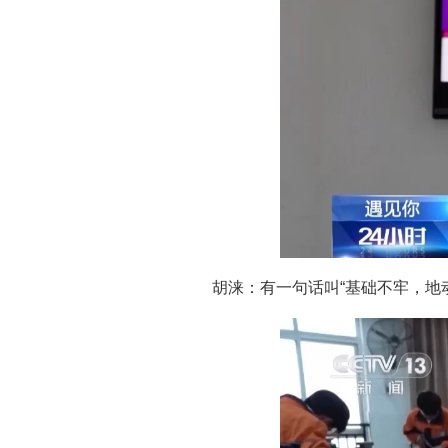
胡涞：有一句话叫“基础不牢，地