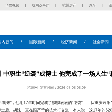
华媒视频
|
杭网议事厅
|
杭州房产
|
汽车
|
/
/
/
国内
新闻
国际
新闻
经济
新闻
社会
新闻
丨中职生“逆袭”成博士 他完成了一场人生“
杭州网
发布时间：2026-07-08 08:09
不胡来”，他用17年时间完成了彻彻底底的“逆袭”——从重庆云
士后。胡涞一直在跟严苛的技术打交道，有人说，这17年的62