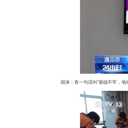
胡涞：有一句话叫“基础不牢，地