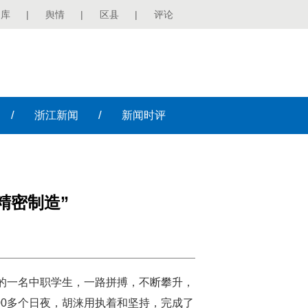
图库
|
舆情
|
区县
|
评论
/
/
浙江
新闻
新闻
时评
精密制造”
阳的一名中职学生，一路拼搏，不断攀升，
00多个日夜，胡涞用执着和坚持，完成了