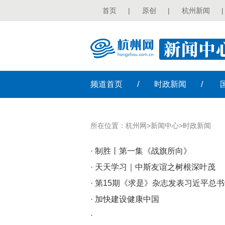
首页
|
原创
|
杭州新闻
|
/
/
频道
首页
时政
新闻
所在位置：
杭州网
>
新闻中心
>
时政新闻
· 制胜丨第一集《战旗所向》
· 天天学习｜中斯友谊之树根深叶茂
· 第15期《求是》杂志发表习近平总
· 加快建设健康中国
·