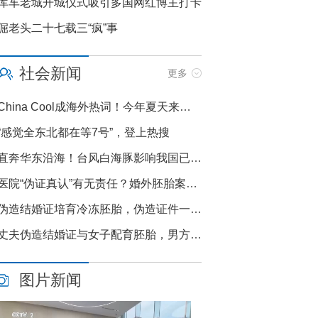
库车老城开城仪式吸引多国网红博主打卡
发展 高质量推进国防和军队现代化
倔老头二十七载三“疯”事
社会新闻
更多
China Cool成海外热词！今年夏天来中国纳凉
“感觉全东北都在等7号”，登上热搜
直奔华东沿海！台风白海豚影响我国已成定局 即将进入48小时台风警戒线
​医院“伪证真认”有无责任？婚外胚胎案原配朱女士起诉医院索赔10万元精神损害抚慰金，律师：责任轻重取决于伪证是“一眼假”还是“高仿真”？
​伪造结婚证培育冷冻胚胎，伪造证件一定会判刑吗？律师：不一定！胚胎尚未移植孕育，若未完成严重后果，可能仅作行政处罚
丈夫伪造结婚证与女子配育胚胎，男方构成重婚罪吗？律师：不构成！法律重婚和事实重婚均不构成
 决定召开二十届五中全会
图片新闻
经济工作 中共中央总书记习近平主持会议