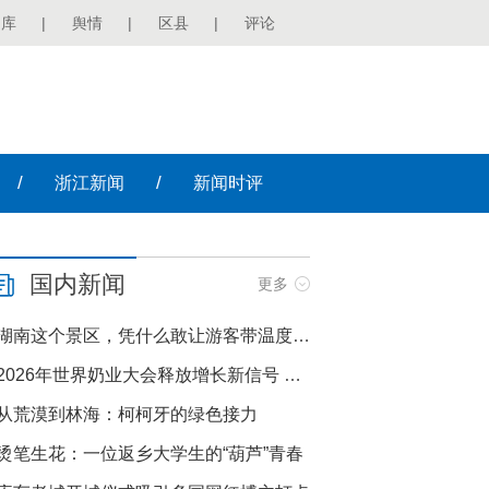
图库
|
舆情
|
区县
|
评论
/
/
浙江
新闻
新闻
时评
国内新闻
更多
湖南这个景区，凭什么敢让游客带温度计进山？
2026年世界奶业大会释放增长新信号 伊利以精准营养打开价值新蓝海
从荒漠到林海：柯柯牙的绿色接力
烫笔生花：一位返乡大学生的“葫芦”青春
局第二十七次集体学习时强调