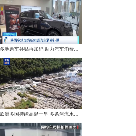
命运、心连心”（总书记的人民情怀）
多地购车补贴再加码 助力汽车消费市场升温
欧洲多国持续高温干旱 多条河流水位显著降低