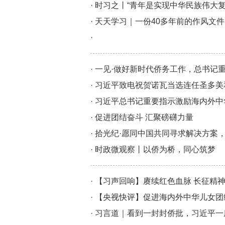
· 时习之丨“青年是实现中华民族伟大
· 天天学习｜一份40多年前的作风文件
·
· 一见·做好新时代侨务工作，总书记
· 习近平致电祝贺诺瓦当选连任圣多
· 习近平总书记重要指示激励海内外
· 促进团结奋斗 汇聚磅礴力量
· 拾光纪·愿同中国共同寻求解决方
· 时政微观察丨以侨为桥，同心筑梦
· 【习声回响】赓续红色血脉 长征精
· 【央视快评】促进海内外中华儿女
· 习言道｜看到一封封侨批，习近平