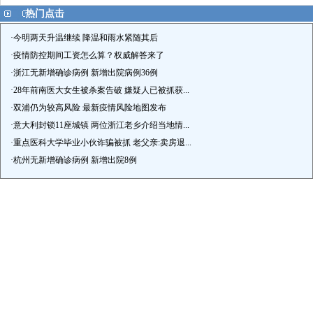
热门点击
·
今明两天升温继续 降温和雨水紧随其后
·
疫情防控期间工资怎么算？权威解答来了
·
浙江无新增确诊病例 新增出院病例36例
·
28年前南医大女生被杀案告破 嫌疑人已被抓获...
·
双浦仍为较高风险 最新疫情风险地图发布
·
意大利封锁11座城镇 两位浙江老乡介绍当地情...
·
重点医科大学毕业小伙诈骗被抓 老父亲:卖房退...
·
杭州无新增确诊病例 新增出院8例