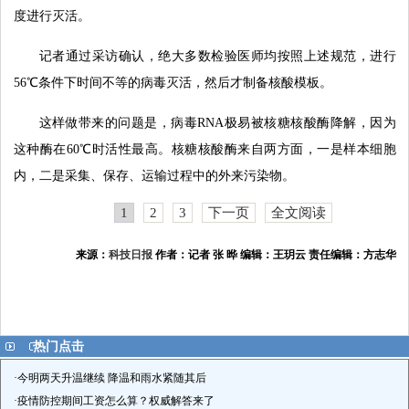
度进行灭活。
记者通过采访确认，绝大多数检验医师均按照上述规范，进行
56℃条件下时间不等的病毒灭活，然后才制备核酸模板。
这样做带来的问题是，病毒RNA极易被核糖核酸酶降解，因为
这种酶在60℃时活性最高。核糖核酸酶来自两方面，一是样本细胞
内，二是采集、保存、运输过程中的外来污染物。
1
2
3
下一页
全文阅读
来源：
科技日报
作者：记者 张 晔 编辑：王玥云 责任编辑：方志华
热门点击
·
今明两天升温继续 降温和雨水紧随其后
·
疫情防控期间工资怎么算？权威解答来了