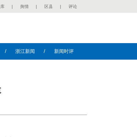
图库
|
舆情
|
区县
|
评论
/
/
浙江
新闻
新闻
时评
道