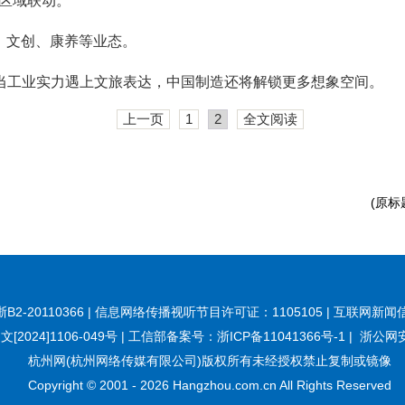
向区域联动。
饮、文创、康养等业态。
，当工业实力遇上文旅表达，中国制造还将解锁更多想象空间。
上一页
1
2
全文阅读
(原
20110366 | 信息网络传播视听节目许可证：1105105 | 互联网新闻信
[2024]1106-049号
|
工信部备案号：浙ICP备11041366号-1
|
浙公网安备
杭州网(杭州网络传媒有限公司)版权所有未经授权禁止复制或镜像
Copyright © 2001 -
2026
Hangzhou.com.cn All Rights Reserved