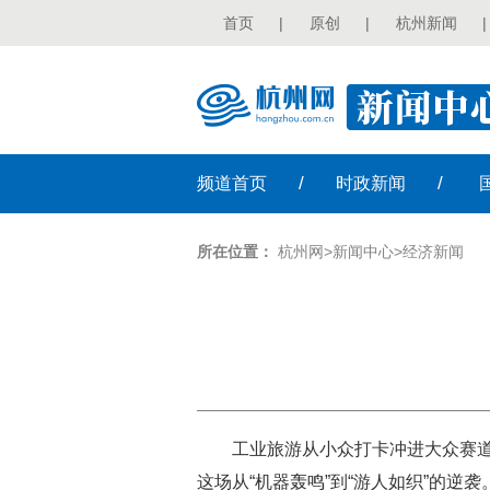
首页
|
原创
|
杭州新闻
|
/
/
频道
首页
时政
新闻
所在位置：
杭州网
>
新闻中心
>
经济新闻
工业旅游从小众打卡冲进大众赛道
这场从“机器轰鸣”到“游人如织”的逆袭