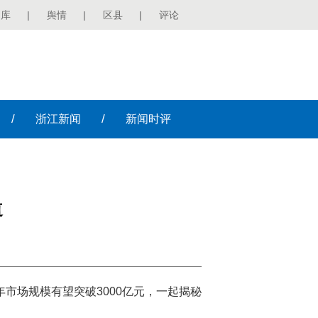
图库
|
舆情
|
区县
|
评论
/
/
浙江
新闻
新闻
时评
道
年市场规模有望突破3000亿元，一起揭秘