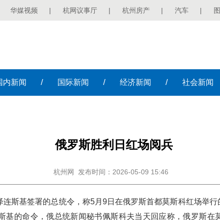
华媒视频
|
杭网议事厅
|
杭州房产
|
汽车
|
/
/
/
国内
新闻
国际
新闻
经济
新闻
社会
新闻
俄罗斯胜利日红场阅兵
杭州网
发布时间：2026-05-09 15:46
泽连斯基签署的总统令，称5月9日在俄罗斯首都莫斯科红场举
连斯基的命令，俄总统新闻秘书佩斯科夫当天回应称，俄罗斯在