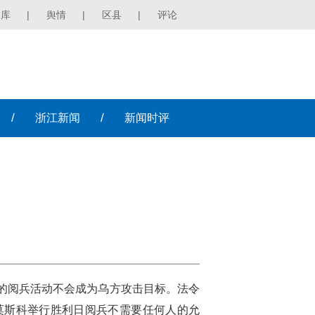
图库
|
舆情
|
区县
|
评论
/
/
浙江
新闻
新闻
时评
行的阅兵活动不会成为乌方攻击目标。法令
莫斯科举行胜利日阅兵不需要任何人的允