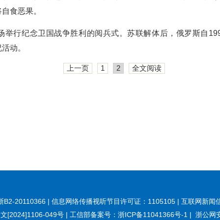
将自食恶果。
红场举行纪念卫国战争胜利的阅兵式。苏联解体后，俄罗斯自199
祝活动。
上一页
1
2
全文阅读
20110366 | 信息网络传播视听节目许可证：1105105 | 互联网新闻信
[2024]1106-049号
|
工信部备案号：浙ICP备11041366号-1
|
浙公网安备