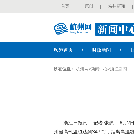
首页
|
原创
|
杭州新闻
|
/
/
频道
首页
时政
新闻
所在位置：
杭州网
>
新闻中心
>
浙江新闻
浙江日报讯 （记者 张源） 6月2
州最高气温也达到34.9℃，距离高