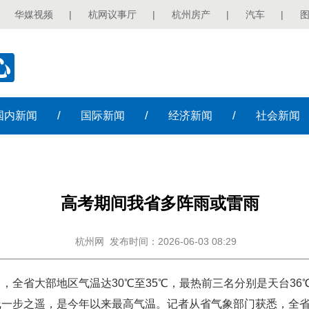
华媒视频
|
杭网议事厅
|
杭州房产
|
汽车
|
/
/
/
国内
新闻
国际
新闻
经济
新闻
社会
新闻
高考期间我省多阵雨或雷雨
杭州网
发布时间：2026-06-03 08:29
日，全省大部地区气温达30℃至35℃，最热前三名分别是天台36℃、
温线一步之遥，是今年以来最高气温。记者从省气象部门获悉，全