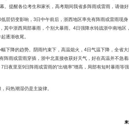
帷幕。提醒各位考生和家长，高考期间我省多阵雨或雷雨，请做
和低层切变影响，3日中午前后，浙西地区率先有阵雨或雷雨现身
雨，其中浙西局部暴雨，个别大暴雨。4日强降水转战浙中南地区
午起逐渐收尾。
幅下降的趋势。阴雨约束下，高温熄火，4日气温下降，全省大部
分有阵雨或雷雨穿插，浙中北直接收获好天气，好在高温并不急着出
7日夜里至9日阵雨或雷雨的“出镜率”增高，局部有短时暴雨等强
酿，闷热潮湿仍是主旋律。
来