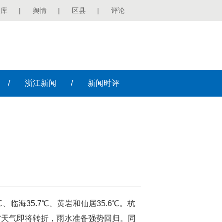
图库
|
舆情
|
区县
|
评论
/
/
浙江
新闻
新闻
时评
临海35.7℃、黄岩和仙居35.6℃。杭
省天气即将转折，雨水准备强势回归。同