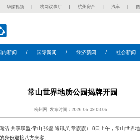
华媒视频
|
杭网议事厅
|
杭州房产
|
汽车
|
/
/
/
国内
新闻
国际
新闻
经济
新闻
社会
新闻
常山世界地质公园揭牌开园
杭州网
发布时间：2026-05-09 08:05
赵璐洁 共享联盟·常山 张曌 通讯员 章霞霞） 8日上午，常山
”的身份迎接八方来客。