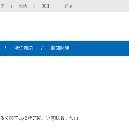
图库
|
舆情
|
区县
|
评论
/
/
浙江
新闻
新闻
时评
世界地质公园正式揭牌开园。这意味着，常山