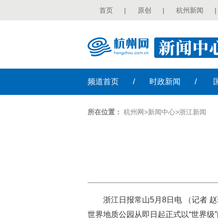
首页
|
原创
|
杭州新闻
|
/
/
频道
首页
时政
新闻
所在位置：
杭州网
>
新闻中心
>
浙江新闻
浙江日报常山5月8日电 （记者 
世界地质公园从即日起正式以“世界级