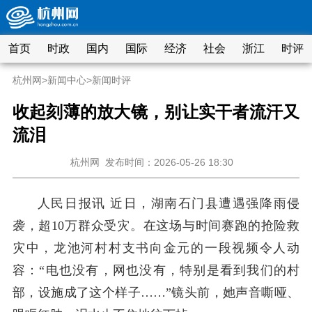
首页
时政
国内
国际
经济
社会
浙江
时评
杭州网
>
新闻中心
>
新闻时评
收起刻薄的放大镜，别让实干者流汗又
流泪
杭州网
发布时间：2026-05-26 18:30
人民日报讯 近日，湖南石门县遭遇强降雨侵
袭，超10万群众受灾。在这场与时间赛跑的抢险救
灾中，龙池河村村支书向金元的一段视频令人动
容：“电也没有，网也没有，特别是看到我们的村
部，设施成了这个样子……”镜头前，她声音嘶哑、