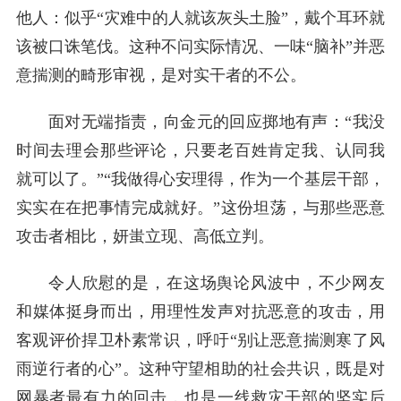
他人：似乎“灾难中的人就该灰头土脸”，戴个耳环就
该被口诛笔伐。这种不问实际情况、一味“脑补”并恶
意揣测的畸形审视，是对实干者的不公。
面对无端指责，向金元的回应掷地有声：“我没
时间去理会那些评论，只要老百姓肯定我、认同我
就可以了。”“我做得心安理得，作为一个基层干部，
实实在在把事情完成就好。”这份坦荡，与那些恶意
攻击者相比，妍蚩立现、高低立判。
令人欣慰的是，在这场舆论风波中，不少网友
和媒体挺身而出，用理性发声对抗恶意的攻击，用
客观评价捍卫朴素常识，呼吁“别让恶意揣测寒了风
雨逆行者的心”。这种守望相助的社会共识，既是对
网暴者最有力的回击，也是一线救灾干部的坚实后