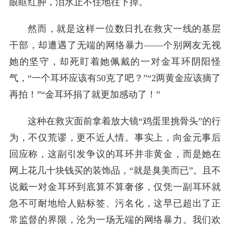
眼眶红肿，泪水止不住地往下掉。
然而，就是这样一位数日扎在救灾一线的基层
干部，却遭遇了无端的网络暴力——个别网友无视
她的坚守，却死盯着她佩戴的一对金耳环阴阳怪
气，“一个耳环应该有50克了吧？”“2两黄金应该摘了
再拍！”“金耳环捐了就更加感动了！”
这种在救灾面前拿着放大镜“鸡蛋里挑骨头”的行
为，不仅荒谬，更不近人情。事实上，向金元事后
回应称，这副引发争议的耳环并非黄金，而是她在
网上花几十块钱买的装饰品，“就是臭美而已”。且不
说戴一对金耳环到底算不算奢侈，仅凭一副耳环就
急不可耐地给人贴标签、污名化，这早已超出了正
常监督的界限，沦为一场无端的网络暴力。我们欢