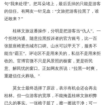
句“我来处理”。把耳朵堵上，最后丢掉的只能是游客
的信任。有网友一针见血：“文旅把游客拉黑了，谁
还敢来？”
桂林文旅这番操作，分明是把游客当“仇人”。一
个拒绝沟通、随意拉黑投诉者的官方账号，比一百
张脏座椅更伤城市口碑。山水可以甲天下，服务不
能当“霸王”。评论区不是用来关的，私信不是用来拒
收的。官博官微不只是风景照的橱窗，更是听民
意、解民忧的窗口。正如网友所说：“拉黑一时爽，
重建信任火葬场。”
莫女士最终选择了原谅，表示有机会还会再去
桂林。但一位游客的宽厚，不能掩盖桂林文旅积弊
已久的事实。一张椅子脏了，擦一擦就干净；可一