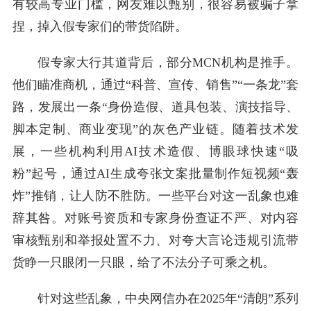
有较高专业门槛，网友难以甄别，很容易被骗子拿
捏，掉入假专家们的带货陷阱。
假专家大行其道背后，部分MCN机构是推手。
他们瞄准商机，通过“科普、宣传、销售”“一条龙”套
路，发展出一条“身份造假、道具包装、演技指导、
脚本定制、商业变现”的灰色产业链。随着技术发
展，一些机构利用AI技术造假、博眼球快速“吸
粉”起号，通过AI生成夸张文案批量制作短视频“轰
炸”推销，让人防不胜防。一些平台对这一乱象也难
辞其咎。对账号资质和专家身份查证不严、对内容
审核甄别和举报处置不力、对夸大言论违规引流带
货睁一只眼闭一只眼，给了不法分子可乘之机。
针对这些乱象，中央网信办在2025年“清朗”系列