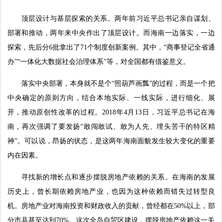
顶层设计与基层探索的关系。两年前习近平总书记亲自谋划、
部署和推动，两年来中央作出了顶层设计。而海南一边落实，一边
探索，先后分6批拿出了71个制度创新案例。其中，“商事登记全省通
办”“一体化大数据社会治理体系”等，对全国都有借鉴意义。
落实中央部署，本身就不是个“照葫芦画瓢”的过程，而是一个把
中央确定的原则方向，结合本地实际、一线实际，进行细化、展
开，推动原创性改革的过程。2018年4月13日，习近平总书记在海
南，再次强调了要发扬“敢闯敢试、敢为人先、埋头苦干的特区精
神”。可以说，昂扬的状态，是这两年海南面貌发生较大变化的重要
内在因素。
寻找新的增长点和逐步摆脱房地产依赖的关系。在海南的发展
历史上，曾长期依赖房地产业，也因为这种依赖而错失过转型良
机。房地产业对海南投资和财政收入的贡献，曾经都在50%以上，部
分市县甚至达到70%。这次全岛自贸区建设，摆脱房地产依赖这一关