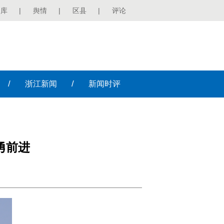
图库
|
舆情
|
区县
|
评论
/
/
浙江
新闻
新闻
时评
勇前进