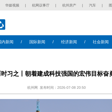
华媒视频
|
杭网议事厅
|
杭州房产
|
汽车
|
/
/
/
国内
新闻
国际
新闻
经济
新闻
社会
新闻
而时习之丨朝着建成科技强国的宏伟目标奋
杭州网
发布时间：2026-07-08 20:50