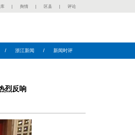
图库
|
舆情
|
区县
|
评论
/
/
浙江
新闻
新闻
时评
热烈反响