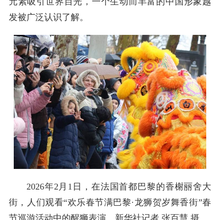
元素吸引世界目光，一个生动而丰富的中国形象越
发被广泛认识了解。
2026年2月1日，在法国首都巴黎的香榭丽舍大
街，人们观看“欢乐春节满巴黎·龙狮贺岁舞香街”春
节巡游活动中的醒狮表演。新华社记者 张百慧 摄