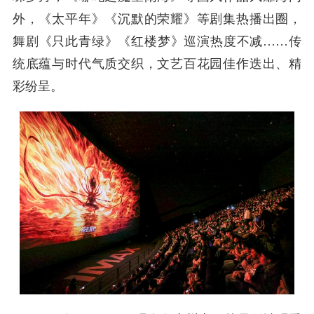
外，《太平年》《沉默的荣耀》等剧集热播出圈，
舞剧《只此青绿》《红楼梦》巡演热度不减……传
统底蕴与时代气质交织，文艺百花园佳作迭出、精
彩纷呈。