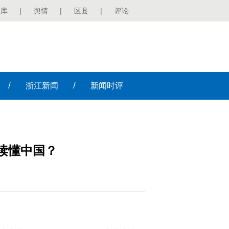
图库
|
舆情
|
区县
|
评论
/
/
浙江
新闻
新闻
时评
读懂中国？