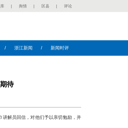
图库
|
舆情
|
区县
|
评论
/
/
浙江
新闻
新闻
时评
期待
领巾讲解员回信，对他们予以亲切勉励，并