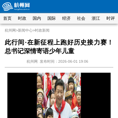
首页
时政
国内
国际
经济
社会
浙江
时评
杭州网
>
新闻中心
>
时政新闻
此行间·在新征程上跑好历史接力赛！
总书记深情寄语少年儿童
杭州网
发布时间：2026-06-01 19:06