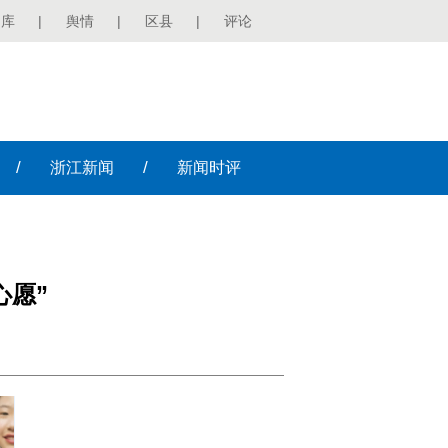
图库
|
舆情
|
区县
|
评论
/
/
浙江
新闻
新闻
时评
心愿”