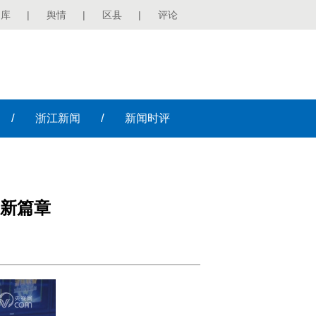
图库
|
舆情
|
区县
|
评论
/
/
浙江
新闻
新闻
时评
新篇章