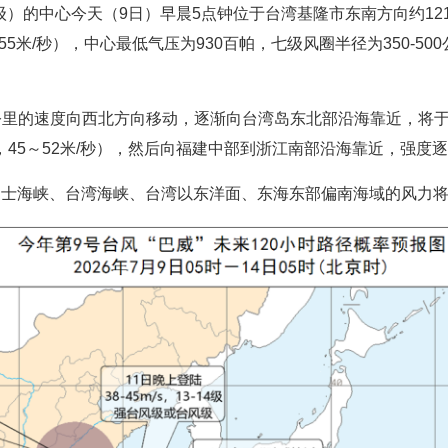
级）的中心今天（9日）早晨5点钟位于台湾基隆市东南方向约121
55米/秒），中心最低气压为930百帕，七级风圈半径为350-500
20公里的速度向西北方向移动，逐渐向台湾岛东北部沿海靠近，将
，45～52米/秒），然后向福建中部到浙江南部沿海靠近，强度
巴士海峡、台湾海峡、台湾以东洋面、东海东部偏南海域的风力将逐渐