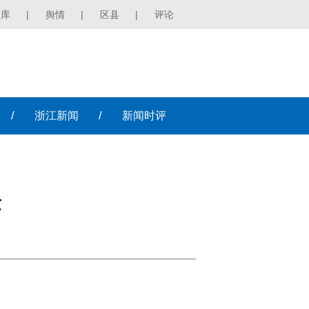
图库
|
舆情
|
区县
|
评论
/
/
浙江
新闻
新闻
时评
发