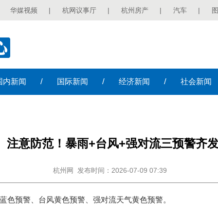
华媒视频
|
杭网议事厅
|
杭州房产
|
汽车
|
/
/
/
国内
新闻
国际
新闻
经济
新闻
社会
新闻
注意防范！暴雨+台风+强对流三预警齐
杭州网
发布时间：2026-07-09 07:39
雨蓝色预警、台风黄色预警、强对流天气黄色预警。