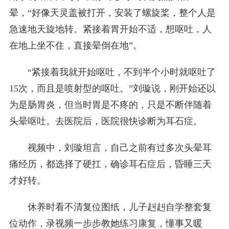
晕，“好像天灵盖被打开，安装了螺旋桨，整个人是
急速地天旋地转。紧接着胃开始不适，想呕吐，人
在地上坐不住，直接晕倒在地”。
“紧接着我就开始呕吐，不到半个小时就呕吐了
15次，而且是喷射型的呕吐。”刘璇说，刚开始还以
为是肠胃炎，但当时胃是不疼的，只是不断伴随着
头晕呕吐。去医院后，医院很快诊断为耳石症。
视频中，刘璇坦言，自己之前有过多次头晕耳
痛经历，都选择了硬扛，确诊耳石症后，昏睡三天
才好转。
休养时看不清复位图纸，儿子赳赳自学整套复
位动作，录视频一步步教她练习康复，懂事又暖