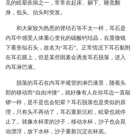
见的眩晕疾病之一，常常在起床、躺下、睡觉翻
身，低头、抬头时突发。
和大家较为熟悉的肾结石等不太一样，耳石是
内耳中感受人体重心变化的碳酸钙结晶，在显微镜
下看形似石头，故名为“耳石”。正常情况下耳石黏附
在耳石膜上，但是某些因素会诱发耳石脱落，进入
内耳淋巴液。
脱落的耳石在内耳半规管的淋巴液里，随着头
部的移动而“自由冲撞”，就好像有人在你耳边一直敲
锣一样，是不是也会犯晕？耳石脱落也是类似的原
理，只有头不再动了，耳石重新沉积，眩晕也就停
止了。就像水杯里的沙子，移动水杯，沙子也会晃
动漂浮，放下水杯，沙子重新沉淀在杯底。