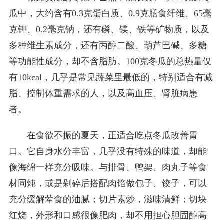
瓜中，大约含有0.3克蛋白质、0.9克膳食纤维、65毫
克钾、0.2毫克钠，还有磷、镁、铁等矿物质，以及
多种维生素成分，还有丙醇二酸、葫芦巴碱、多糖
等功能性成分，却不含脂肪。100克冬瓜的总热量仅
有10kcal，几乎是常见蔬菜里最低的，特别适合有减
脂、控制体重需求的人，以及高血压、肾脏病患
者。
在食欲不振的夏天，正适合吃点冬瓜改善胃
口。它自身水分丰富，几乎没有特殊的味道，却能
像海绵一样充分吸味。与排骨、鸭架、肉丸子等食
材同炖，或是剁碎后搭配肉馅做包子、饺子，可以
充分缓解荤食的油腻；切片素炒，滋味清鲜；切块
红烧，外形和口感很像肥肉，却不用担心胆固醇高