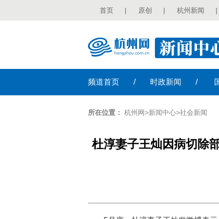
首页
|
原创
|
杭州新闻
|
/
/
频道
首页
时政
新闻
所在位置：
杭州网
>
新闻中心
>
社会新闻
杜淳妻子王灿因病切除部