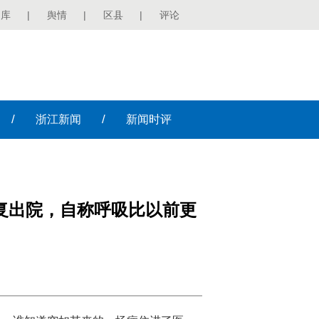
图库
|
舆情
|
区县
|
评论
/
/
浙江
新闻
新闻
时评
复出院，自称呼吸比以前更