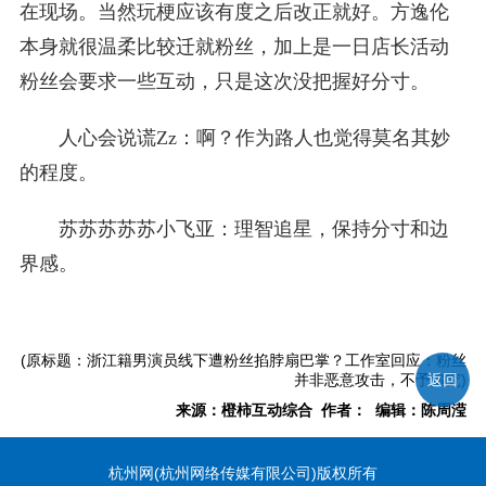
在现场。当然玩梗应该有度之后改正就好。方逸伦
本身就很温柔比较迁就粉丝，加上是一日店长活动
粉丝会要求一些互动，只是这次没把握好分寸。
人心会说谎Zz：啊？作为路人也觉得莫名其妙
的程度。
苏苏苏苏苏小飞亚：理智追星，保持分寸和边
界感。
(原标题：浙江籍男演员线下遭粉丝掐脖扇巴掌？工作室回应：粉丝
返回
并非恶意攻击，不予追究)
来源：橙柿互动综合 作者： 编辑：陈周滢
杭州网(杭州网络传媒有限公司)版权所有