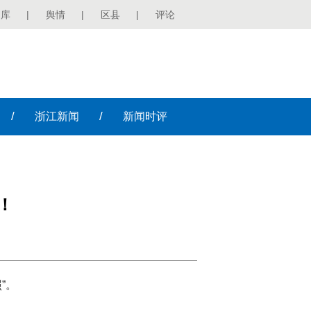
图库
|
舆情
|
区县
|
评论
/
/
浙江
新闻
新闻
时评
！
”。