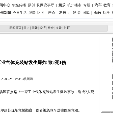
闻中心
华媒传播
原创
杭网议事厅
|
娱乐
杭州楼市
专题
|
汽车
教育
杭州新闻
今日生活
舆情
区县
评论
|
科技
小 记 者
图库
|
金融
动漫
新闻首页
|
国内
|
国际
|
经济
|
社会
|
文娱
|
时评
业气体充装站发生爆炸 致2死1伤
020-09-25 14:53:03
杭州网
市香坊区联乡路上一家工业气体充装站发生爆炸事故，造成2人死
立即赶赴现场救援勘察，伤者被急救车送往医院救治。