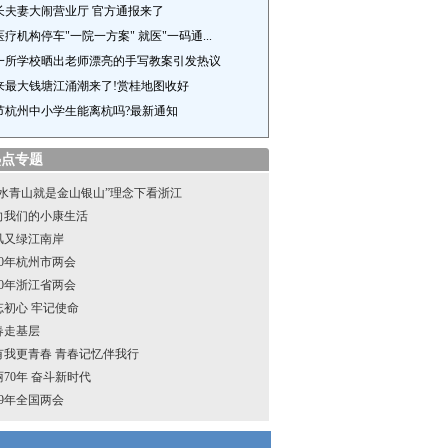
长夫妻大闹营业厅 官方通报来了
疗机构停车"一院一方案" 就医"一码通...
一所学校晒出老师漂亮的手写教案引发热议
来最大钱塘江涌潮来了!赏桂地图收好
节杭州中小学生能离杭吗?最新通知
热点专题
绿水青山就是金山银山”理念下看浙江
向我们的小康生活
风又绿江南岸
20年杭州市两会
20年浙江省两会
忘初心 牢记使命
春走基层
0有我更青春 青春记忆伴我行
70年 奋斗新时代
19年全国两会