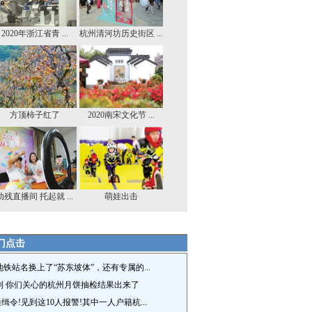
2020年浙江省青 ...
杭州清河坊历史街区 ...
方顶柿子红了
2020南宋文化节 ...
助残直播间 托起就 ...
萌娃出击
门点击
地铁站名换上了“苏东坡体”，还有专属的...
到 你们关心的杭州月饼抽检结果出来了
缉令!见到这10人报警!其中一人户籍杭...