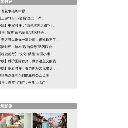
新闻时评
：百花争艳绚中原
三评“TikTok交易”之二：浑 ...
线】中安时评：“绿色丝绸之路”引 ...
评 | 散布“政治病毒”玷污联合 ...
美方可以讹诈一家公司，但讹诈不了 ...
际时评：散布“政治病毒”玷污联合 ...
稳健前行】“文化”赋能“全面小康 ...
线】维护国际秩序，做多边主义的践 ...
线】多彩时评：奋力抓好文化建设， ...
舆论热点处理为何能赢得公众点赞
评：自贸“扩群”，开放“上新”
杭州影像