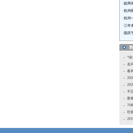
·
副局
·
杭州医
·
杭州
·
三年
·
国庆
-
“
-
走
-
春
-
20
-
20
-
不
-
新
-
7
-
壮丽
-
20