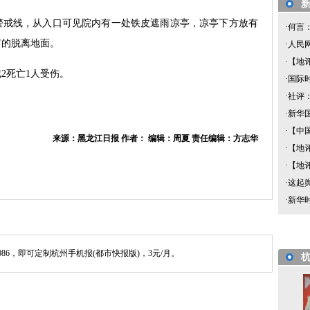
警戒线，从入口可见院内有一处铁皮遮雨凉亭，凉亭下方放有
·
何言
有的脱离地面。
·
人民网
·
【地评
2死亡1人受伤。
·
国际时
·
社评：
·
新华国
·
【中国
来源：黑龙江日报 作者： 编辑：周夏 责任编辑：方志华
·
【地评
·
【地评
·
这起
·
新华时
086，即可定制杭州手机报(都市快报版)，3元/月。