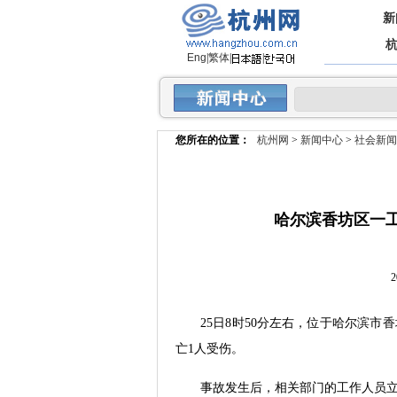
新
Eng
|
繁体
|
|
您所在的位置：
杭州网
>
新闻中心
>
社会新闻
哈尔滨香坊区一工
2
25日8时50分左右，位于哈尔滨
亡1人受伤。
事故发生后，相关部门的工作人员