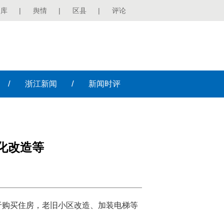
图库
|
舆情
|
区县
|
评论
/
/
浙江
新闻
新闻
时评
化改造等
于购买住房，老旧小区改造、加装电梯等