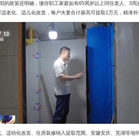
沈阳的政策还明确，缴存职工家庭如有65周岁以上同住老人、3
家适老化、适儿化改造，每户夫妻合计最高可提取1万元，精准补
化、适幼化改造、住房装修纳入提取范围。安徽安庆、芜湖等地明