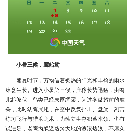
小暑三候：鹰始鸷
盛夏时节，万物借着炙热的阳光和丰盈的雨水
肆意生长。进入小暑第三候，庄稼长势迅猛，虫鸣
此起彼伏，鸟类已经未雨绸缪，为过冬做超前的准
备，此时幼鹰展翅，在空中反复扑击、盘旋，刻苦
练习飞行与猎杀之术，为独立生存积蓄本领。也有
说法是，老鹰为躲避蒸烤大地的滚滚热浪，不愿久