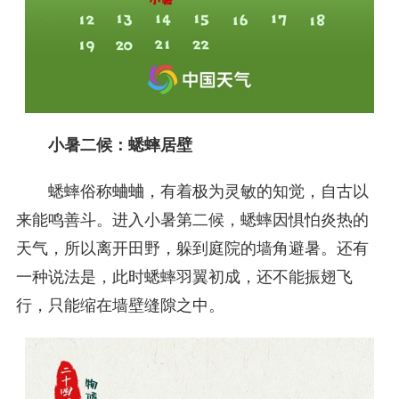
小暑二候：蟋蟀居壁
蟋蟀俗称蛐蛐，有着极为灵敏的知觉，自古以
来能鸣善斗。进入小暑第二候，蟋蟀因惧怕炎热的
天气，所以离开田野，躲到庭院的墙角避暑。还有
一种说法是，此时蟋蟀羽翼初成，还不能振翅飞
行，只能缩在墙壁缝隙之中。