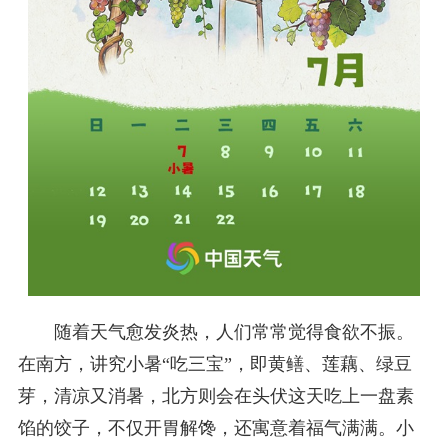
随着天气愈发炎热，人们常常觉得食欲不振。
在南方，讲究小暑“吃三宝”，即黄鳝、莲藕、绿豆
芽，清凉又消暑，北方则会在头伏这天吃上一盘素
馅的饺子，不仅开胃解馋，还寓意着福气满满。小