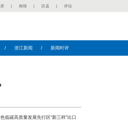
图库
|
舆情
|
区县
|
评论
/
/
浙江
新闻
新闻
时评
%
色低碳高质量发展先行区“新三样”出口