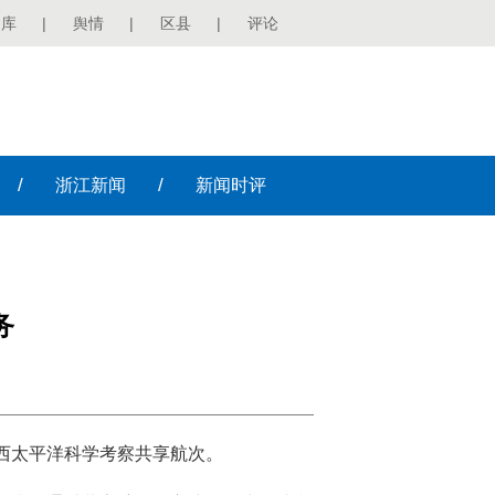
图库
|
舆情
|
区县
|
评论
/
/
浙江
新闻
新闻
时评
务
度西太平洋科学考察共享航次。