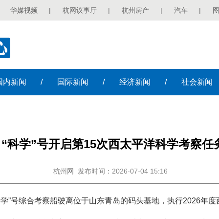
华媒视频
|
杭网议事厅
|
杭州房产
|
汽车
|
/
/
/
国内
新闻
国际
新闻
经济
新闻
社会
新闻
“科学”号开启第15次西太平洋科学考察任
杭州网
发布时间：2026-07-04 15:16
“科学”号综合考察船驶离位于山东青岛的码头基地，执行2026年