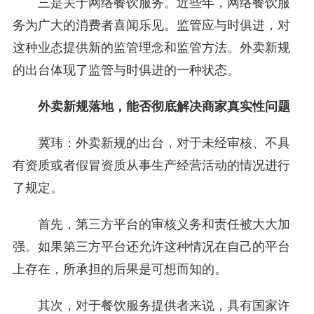
三是关于网络餐饮服务。近些年，网络餐饮服
务为广大的消费者喜闻乐见。监管应与时俱进，对
这种业态提供新的监管理念和监管方法。外卖新规
的出台体现了监管与时俱进的一种状态。
外卖新规落地，能否彻底解决商家真实性问题
冀玮：外卖新规的出台，对于未经审核、不具
有资质或者假冒资质从事生产经营活动的情况进行
了规定。
首先，第三方平台的审核义务和责任被大大加
强。如果第三方平台还允许这种情况在自己的平台
上存在，所承担的后果是可想而知的。
其次，对于餐饮服务提供者来说，具有国家许