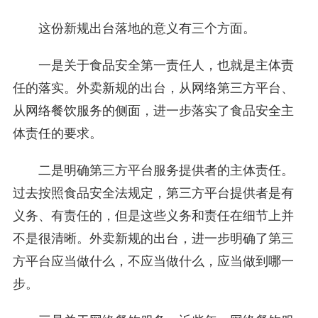
这份新规出台落地的意义有三个方面。
一是关于食品安全第一责任人，也就是主体责
任的落实。外卖新规的出台，从网络第三方平台、
从网络餐饮服务的侧面，进一步落实了食品安全主
体责任的要求。
二是明确第三方平台服务提供者的主体责任。
过去按照食品安全法规定，第三方平台提供者是有
义务、有责任的，但是这些义务和责任在细节上并
不是很清晰。外卖新规的出台，进一步明确了第三
方平台应当做什么，不应当做什么，应当做到哪一
步。