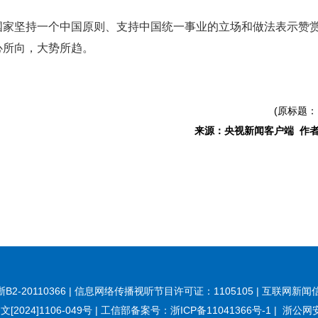
国家坚持一个中国原则、支持中国统一事业的立场和做法表示赞
心所向，大势所趋。
(原标题
来源：央视新闻客户端 作者
20110366 | 信息网络传播视听节目许可证：1105105 | 互联网新闻信
[2024]1106-049号
|
工信部备案号：浙ICP备11041366号-1
|
浙公网安备