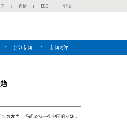
图库
|
舆情
|
区县
|
评论
/
/
浙江
新闻
新闻
时评
趋
要持续发声，强调坚持一个中国的立场，