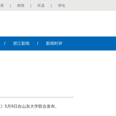
图库
|
舆情
|
区县
|
评论
/
/
浙江
新闻
新闻
时评
报》5月9日在山东大学联合发布。