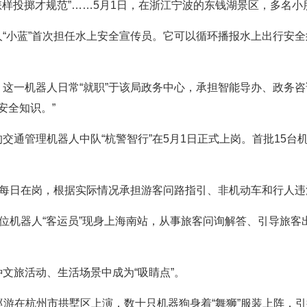
圈怎样投掷才规范”……5月1日，在浙江宁波的东钱湖景区，多名
“小蓝”首次担任水上安全宣传员。它可以循环播报水上出行安
这一机器人日常“就职”于该局政务中心，承担智能导办、政务咨询
安全知识。”
交通管理机器人中队“杭警智行”在5月1日正式上岗。首批15
将每日在岗，根据实际情况承担游客问路指引、非机动车和行人
三位机器人“客运员”现身上海南站，从事旅客问询解答、引导旅
文旅活动、生活场景中成为“吸睛点”。
大巡游在杭州市拱墅区上演，数十只机器狗身着“舞狮”服装上阵，