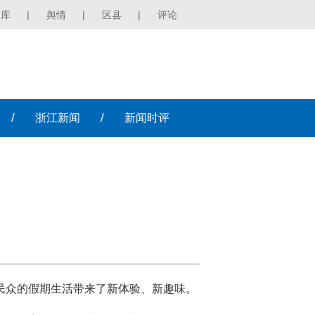
图库
|
舆情
|
区县
|
评论
/
/
浙江
新闻
新闻
时评
为民众的假期生活带来了新体验、新趣味。