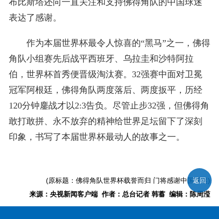
布比斯塔还向一直关注和支持佛得角队的中国球迷
表达了感谢。
作为本届世界杯最令人惊喜的“黑马”之一，佛得
角队小组赛先后战平西班牙、乌拉圭和沙特阿拉
伯，世界杯首秀便晋级淘汰赛。32强赛中面对卫冕
冠军阿根廷，佛得角队两度落后、两度扳平，历经
120分钟鏖战才以2:3告负。尽管止步32强，但佛得角
敢打敢拼、永不放弃的精神给世界足坛留下了深刻
印象，书写了本届世界杯最动人的故事之一。
(原标题：佛得角队世界杯载誉而归 门将感谢中国球迷)
返回
来源：央视新闻客户端 作者：总台记者 韩蓄 编辑：陈周滢