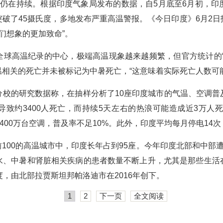
气仍在持续。根据印度气象局发布的数据，自5月底至6月初，印
破了45摄氏度，多地发布严重高温警报。《今日印度》6月2
我们想象的更加致命”。
全球高温纪录的中心，极端高温现象越来越频繁，但官方统计的“
相关的死亡并未被标记为中暑死亡，“这意味着实际死亡人数可
分校的研究数据称，在抽样分析了10座印度城市的气温、空调普
致约3400人死亡，而持续5天左右的热浪可能造成近3万人死
400万台空调，普及率不足10%。此外，印度平均每月停电14
100的高温城市中，印度长年占到95座。今年印度北部和中部遭
水、中暑和肾脏相关疾病的患者数量不断上升，尤其是那些生活
度，由北部拉贾斯坦邦帕洛迪市在2016年创下。
1
2
下一页
全文阅读