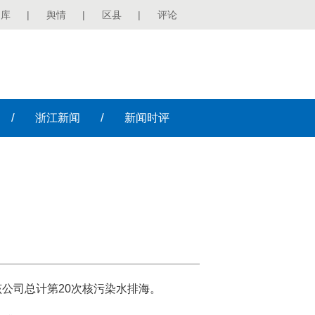
图库
|
舆情
|
区县
|
评论
/
/
浙江
新闻
新闻
时评
该公司总计第20次核污染水排海。