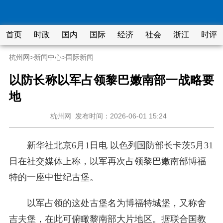
首页
时政
国内
国际
经济
社会
浙江
时评
杭州网
>
新闻中心
>
国际新闻
以防长称以军占领黎巴嫩南部一战略要
地
杭州网
发布时间：2026-06-01 15:24
新华社北京6月1日电 以色列国防部长卡茨5月31
日在社交媒体上称，以军再次占领黎巴嫩南部博福
特的一座中世纪古堡。
以军占领的这处古堡名为博福特城堡，又称舍
吉夫堡，在此可俯瞰黎南部大片地区。据联合国教