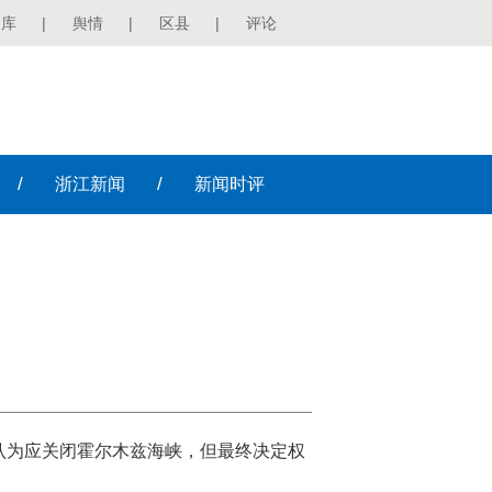
图库
|
舆情
|
区县
|
评论
/
/
浙江
新闻
新闻
时评
认为应关闭霍尔木兹海峡，但最终决定权