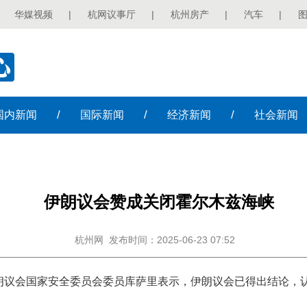
华媒视频
|
杭网议事厅
|
杭州房产
|
汽车
|
/
/
/
国内
新闻
国际
新闻
经济
新闻
社会
新闻
伊朗议会赞成关闭霍尔木兹海峡
杭州网
发布时间：2025-06-23 07:52
伊朗议会国家安全委员会委员库萨里表示，伊朗议会已得出结论，